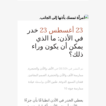
23 أغسطس 23
خدر
في الأذن: ما الذي
يمكن أن يكون وراء
ذلك؟
تم النشر في 08:50h
في
الأنف والأذن والحنجرة
,
ممارسة الأنف والأذن والحنجرة
,
الصمم المفاجئ
,
فقدان السمع
,
الدوخة
,
طنين الأذن
بواسطة
عيادة
ممارسة جوته 10
يعطي الخدر في الأذن انطباعًا بأن جزءًا