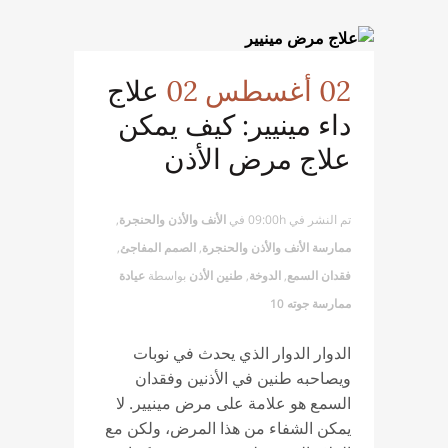
02 أغسطس 02
علاج
داء مينيير: كيف يمكن
علاج مرض الأذن
تم النشر في 09:00h
في
الأنف والأذن والحنجرة
,
ممارسة الأنف والأذن والحنجرة
,
الصمم المفاجئ
,
فقدان السمع
,
الدوخة
,
طنين الأذن
بواسطة
عيادة
ممارسة جوته 10
الدوار الدوار الذي يحدث في نوبات
ويصاحبه طنين في الأذنين وفقدان
السمع هو علامة على مرض مينيير. لا
يمكن الشفاء من هذا المرض، ولكن مع