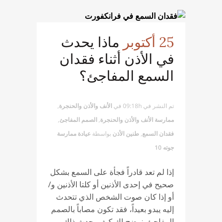
25 أكتوبر
ماذا يحدث
في الأذن أثناء فقدان
السمع المفاجئ؟
تم النشر في 09:18h
في
الأنف والأذن والحنجرة
,
ممارسة الأنف والأذن والحنجرة
,
الصمم المفاجئ
,
فقدان السمع
,
طنين الأذن
بواسطة
عيادة ممارسة
جوته 10
إذا لم تعد قادراً فجأة على السمع بشكل
صحيح في إحدى الأذنين أو كلتا الأذنين و/
أو إذا كان صوت الشخص الذي تتحدث
إليه يبدو بعيداً، فقد تكون مصاباً بالصمم
المفاجئ. نوضح لك كيف يحدث ذلك