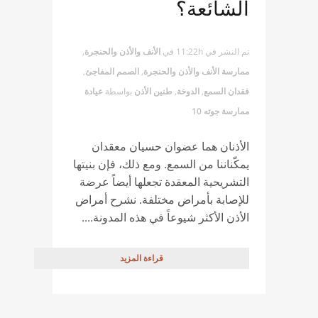
الشائعة؟
تم النشر في 11:22h
في
الأنف والأذن والحنجرة
,
ممارسة الأنف والأذن والحنجرة
,
الصمم المفاجئ
,
فقدان السمع
,
الدوخة
,
طنين الأذن
بواسطة
عيادة
ممارسة جوته 10
الأذنان هما عضوان حسيان معقدان
يمكّناننا من السمع. ومع ذلك، فإن بنيتها
التشريحية المعقدة تجعلها أيضاً عرضة
للإصابة بأمراض مختلفة. نشرح أمراض
الأذن الأكثر شيوعاً في هذه المدونة....
قراءة المزيد