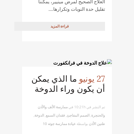
العلاج الصحيح لمرض مينيير، يمكننا
تقليل حدة النوبات وتكرارها....
قراءة المزيد
27 يونيو
ما الذي يمكن
أن يكون وراء الدوخة
تم النشر في 10:21h
في
ممارسة الأنف والأذن
والحنجرة
,
الصمم المفاجئ
,
فقدان السمع
,
الدوخة
,
طنين الأذن
بواسطة
عيادة ممارسة جوته 10