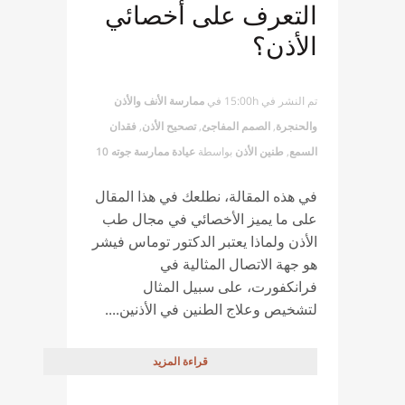
التعرف على أخصائي
الأذن؟
تم النشر في 15:00h
في
ممارسة الأنف والأذن
والحنجرة
,
الصمم المفاجئ
,
تصحيح الأذن
,
فقدان
السمع
,
طنين الأذن
بواسطة
عيادة ممارسة جوته 10
في هذه المقالة، نطلعك في هذا المقال
على ما يميز الأخصائي في مجال طب
الأذن ولماذا يعتبر الدكتور توماس فيشر
هو جهة الاتصال المثالية في
فرانكفورت، على سبيل المثال
لتشخيص وعلاج الطنين في الأذنين....
قراءة المزيد