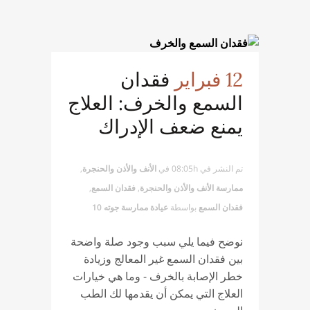
12 فبراير
فقدان
السمع والخرف: العلاج
يمنع ضعف الإدراك
تم النشر في 08:05h
في
الأنف والأذن والحنجرة
,
ممارسة الأنف والأذن والحنجرة
,
فقدان السمع
,
فقدان السمع
بواسطة
عيادة ممارسة جوته 10
نوضح فيما يلي سبب وجود صلة واضحة
بين فقدان السمع غير المعالج وزيادة
خطر الإصابة بالخرف - وما هي خيارات
العلاج التي يمكن أن يقدمها لك الطب