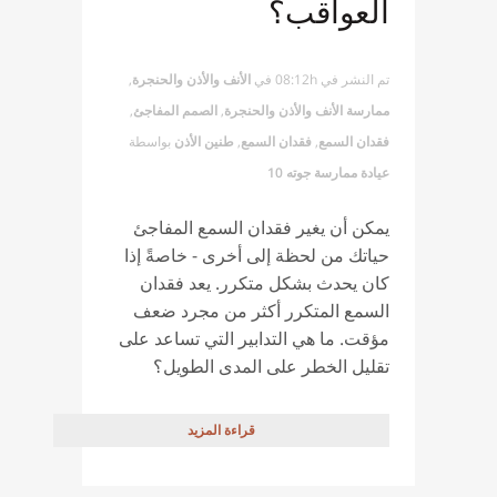
العواقب؟
تم النشر في 08:12h
في
الأنف والأذن والحنجرة
,
ممارسة الأنف والأذن والحنجرة
,
الصمم المفاجئ
,
فقدان السمع
,
فقدان السمع
,
طنين الأذن
بواسطة
عيادة ممارسة جوته 10
يمكن أن يغير فقدان السمع المفاجئ
حياتك من لحظة إلى أخرى - خاصةً إذا
كان يحدث بشكل متكرر. يعد فقدان
السمع المتكرر أكثر من مجرد ضعف
مؤقت. ما هي التدابير التي تساعد على
تقليل الخطر على المدى الطويل؟
قراءة المزيد