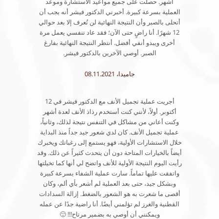
أشهر. حصلت على جميع مواعيد الاستشارة وموعد
العملية بسرعة كبيرة. أخبرني الدكتور فيشر أنه يجب أن
أتحلى بالصبر وأن النتيجة النهائية لن تُعرف إلا بعد حوالي
12 شهرًا. أنا راضٍ حتى الآن؛ فقد عاد تنفسي يعمل مرة
أخرى ويبدو أنفي أفضل. أنتظر النتيجة النهائية بفارغ
الصبر. أوصي الآخرين بالدكتور فيشر.
جاميدا، 08.11.2021
أجريت عملية تجميل الأنف مع الدكتور فيشر في 12
أكتوبر. أولاً، لأنني كنت أستخدم رذاذ الأنف لعدة أشهر
وكنت أعاني من مشاكل في التنفس نتيجة لذلك، وثانياً،
عملية تجميل الأنف. كان لدي شعور جيد جداً منذ البداية
خلال الاستشارات الأولية، فهو يستمع إلى رغباتك ويخبرك
أيضاً بالخيارات المتاحة دون أن يتحدث كثيراً عن ذلك. وقد
رأيت اليوم النتيجة الأولية للأنف واتضح لي أنها كما تخيلتها
واتفقت عليها تماماً. سارت عملية الشفاء بسرعة كبيرة
وبشكل جيد، حتى بعد العملية لم أشعر بأي ألم، وكان
أقصى ما شعرت به هو الشعور بالضغط. إزالة السدادات
القطنية والغرز لم تؤلمني أيضًا. أنا راضية جدًا عن عمله
ويمكنني أن أوصي به بضمير مرتاح!!! 🙂