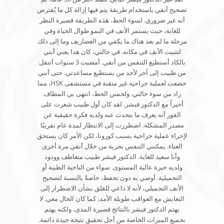
تصحيح أنفي باستخدام طريقة يتم فيها إزالة كل ما يُفترض
أنه غير ضروري. لسوء الحظ، هذه الطريقة قصيرة النظر
للغاية، حيث يستمر الأنف في النمو طوال الحياة وفي
مرحلة ما لم يعد هناك ما يكفي من الغضاريف وما إلى ذلك
لتثبيت الأنف في مكانه. في حالتي، كان هذا يعني أنني
بالكاد أستطيع التنفس من أنفي. أمضيت 3 سنوات أتنقل
من طبيب إلى آخر لأجد من يستطيع مساعدتي. حتى أنني
خضعت لعملية جراحية غير متقنة في مستشفى HSK، مما
زاد من سوء حالتي. ولحسن الحظ، انتهى بي المطاف
أخيراً مع الدكتور فيشر. لقد كان أول طبيب شعرت على
الفور أنه يعرف ما يتحدث عنه ولديه فكرة حقيقية عن
مصدر المشكلة. اضطررت إلى الانتظار لمدة عام تقريبًا
لإجراء عملية جراحية بسبب كورونا، لكن الأمر كان يستحق
العناء. يمكنني التنفس بحرية من خلال أنفي مرة أخرى
وأنا سعيد للغاية. الدكتور فيشر طبيب متعاطف وودود
ولديه خبرة عالية المستوى. سواء من الناحية الطبية أو
التجميلية. أوصي به دون تحفظ، خاصةً بالنسبة لتصحيح
الأنف التجميلي، لأنه لا داعي للقلق بشأن الاضطرار إلى
التعايش مع العواقب طويلة الأمد، كما كان الحال معي. لا
يهتم الدكتور فيشر بالنتائج قصيرة المدى، ولكنه يهتم
بجميع الميزات الخاصة من أجل تحقيق نتيجة جيدة دائمة.