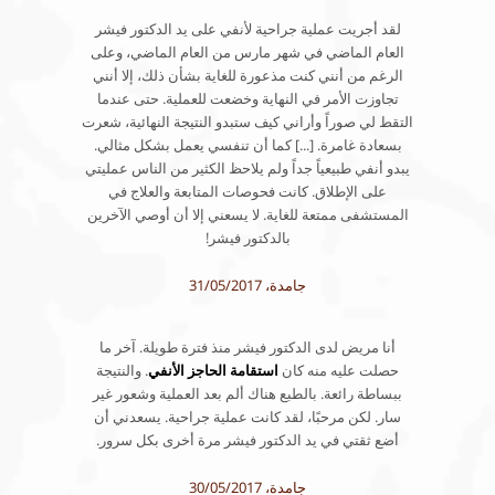
لقد أجريت عملية جراحية لأنفي على يد الدكتور فيشر
العام الماضي في شهر مارس من العام الماضي، وعلى
الرغم من أنني كنت مذعورة للغاية بشأن ذلك، إلا أنني
تجاوزت الأمر في النهاية وخضعت للعملية. حتى عندما
التقط لي صوراً وأراني كيف ستبدو النتيجة النهائية، شعرت
بسعادة غامرة. [...] كما أن تنفسي يعمل بشكل مثالي.
يبدو أنفي طبيعياً جداً ولم يلاحظ الكثير من الناس عمليتي
على الإطلاق. كانت فحوصات المتابعة والعلاج في
المستشفى ممتعة للغاية. لا يسعني إلا أن أوصي الآخرين
بالدكتور فيشر!
جامدة، 31/05/2017
أنا مريض لدى الدكتور فيشر منذ فترة طويلة. آخر ما
حصلت عليه منه كان
استقامة الحاجز الأنفي
. والنتيجة
ببساطة رائعة. بالطبع هناك ألم بعد العملية وشعور غير
سار. لكن مرحبًا، لقد كانت عملية جراحية. يسعدني أن
أضع ثقتي في يد الدكتور فيشر مرة أخرى بكل سرور.
جامدة، 30/05/2017