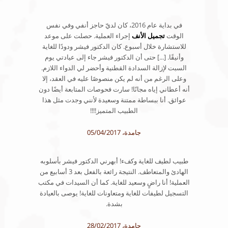
في بداية عام 2016، كان لديّ حاجز أنفي وفي نفس
الوقت
تجميل الأنف
إجراء العملية. حصلت على موعد
للاستشارة خلال أسبوع. كان الدكتور فيشر ودودًا للغاية
وأنيقًا. [...] حتى أن الدكتور فيشر جاء إلى عيادتي يوم
السبت لإزالة السدادة القطنية وأحضر لي الدواء اللازم.
وعلى الرغم من أنه لم يكن منصوصًا عليه في العقد، إلا
أنه أعطاني إياه مجانًا! سارت فحوصات المتابعة أيضًا دون
عوائق. أنا ببساطة ممتنة وسعيدة لأنني وجدت مثل هذا
الطبيب المتميز!!!!
جامدة، 05/04/2017
طبيب لطيف للغاية وكفء! أبهرني الدكتور فيشر بأسلوبه
الهادئ والمتعاطف. النتيجة رائعة بالفعل بعد 3 أسابيع من
العملية! أنا راضٍ وسعيد للغاية. كما أن السيدات في مكتب
التسجيل لطيفات للغاية ومتعاونات للغاية! يوصى بالعيادة
بشدة.
جامدة، 28/02/2017