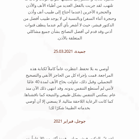
تلتهب. لقد جربت بالفعل العديد من أطباء الأنف والأذن
والحنجرة الآخرين (عندما أحتاج إلى طبيب أنف وأذن
وحنجرة أثناء السفر) وبالنسبة لي لا يوجد طبيب أفضل من
الدكتور فيشر، حيث لا أشعر بأي ألم عندما ينظف قنوات
أذني وقد قدم لي أفضل النصائح بشأن جميع مشاكلي
المتعلقة بالأذن.
جميدة، 25.03.2021
أوصي به بلا تحفظ. انتظرت عاماً كاملاً لكتابة هذه
المراجعة. قمت بإجراء كل من الحاجز الأنفي والتصحيح
التجميلي. وقبل ذلك، تناولت بخاخ الأنف لمدة 40 عامًا
لأنني لم أستطع التنفس بدونه. وقد انتهى ذلك الآن منذ
عام. يمكنني التنفس بشكل طبيعي والنتيجة كما ناقشناها.
كما كانت الرعاية اللاحقة مثالية. لا يسعني إلا أن أوصي
بخدماته الطبية! شكرًا لك!
جوجل، فبراير 2021
لقد غيّر الدكتور فيشر حياتي. فمنذ أكثر من 30 عاماً، تم