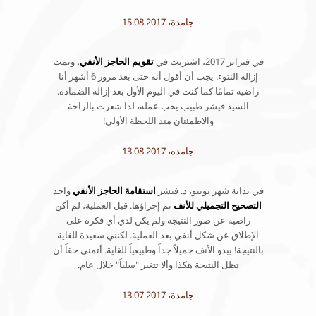
جامدة، 15.08.2017
في فبراير 2017، اشتريت في
تقويم الحاجز الأنفي.
وتمت
إزالة النتوء. يجب أن أقول أنه حتى بعد مرور 6 أشهر أنا
راضية تمامًا كما كنت في اليوم الأول بعد إزالة الضمادة.
السيد فيشر طبيب يحب عمله، لذا شعرت بالراحة
والاطمئنان منذ اللحظة الأولى!
جامدة، 13.08.2017
في بداية شهر يونيو، د. فيشر
استقامة الحاجز الأنفي
واحد
التصحيح التجميلي للأنف
تم إجراؤها. قبل العملية، لم أكن
راضية عن صور النتيجة ولم يكن لدي أي فكرة على
الإطلاق عن شكل أنفي بعد العملية. لكنني سعيدة للغاية
بالنتيجة! يبدو الأنف جميلاً جداً وطبيعياً للغاية. أتمنى حقاً أن
تظل النتيجة هكذا وألا تتغير "سلباً" خلال عام.
جامدة، 13.07.2017