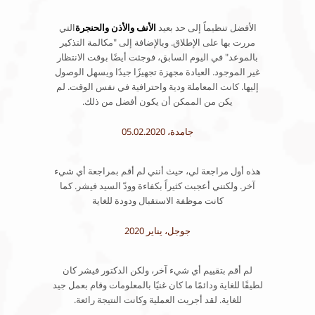
الأفضل تنظيماً إلى حد بعيد
الأنف والأذن والحنجرة
التي
مررت بها على الإطلاق. وبالإضافة إلى "مكالمة التذكير
بالموعد" في اليوم السابق، فوجئت أيضًا بوقت الانتظار
غير الموجود. العيادة مجهزة تجهيزًا جيدًا ويسهل الوصول
إليها. كانت المعاملة ودية واحترافية في نفس الوقت. لم
يكن من الممكن أن يكون أفضل من ذلك.
جامدة، 05.02.2020
هذه أول مراجعة لي، حيث أنني لم أقم بمراجعة أي شيء
آخر. ولكنني أعجبت كثيراً بكفاءة وودّ السيد فيشر. كما
كانت موظفة الاستقبال ودودة للغاية
جوجل، يناير 2020
لم أقم بتقييم أي شيء آخر، ولكن الدكتور فيشر كان
لطيفًا للغاية ودائمًا ما كان غنيًا بالمعلومات وقام بعمل جيد
للغاية. لقد أجريت العملية وكانت النتيجة رائعة.