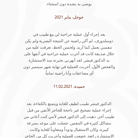
يوصى به بشدة دون استثناء.
جوجل، يناير 2021
بعد إجراء أول عملية جراحية لي مع طبيب في
دوسلدورف، لم أكن راضية عن النتيجة البصرية ولم يكن
تنفسي يعمل كما أريد. ولحسن الحظ، تعرفت عليه من
خلال صديقة كانت قد أجرت عملية جراحية في أنفها على
يد الدكتور فيشر. لقد أبهرني بخبرته منذ الاستشارة
والفحص الأول. أجريت العملية في نهاية شهر سبتمبر دون
أي مضاعفات وأنا راضية تماماً.
جميدة، 11.02.2021
الدكتور فيشر طبيب لطيف للغاية ويتمتع بالكفاءة. بعد
إجراء عملية تصحيح غير ناجحة للحاجز الأنفي من قبل
طبيب آخر، ذهبت إلى الدكتور فيشر لأنني كنت أعاني من
مشاكل كثيرة في التنفس. حصلت على موعد بسرعة
كبيرة، وكان الاستقبال ودوداً ومتعاوناً للغاية وكانت
الاستشارة رائعة. خضعت للعملية وأجريت كل من الحاجز