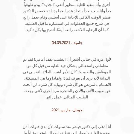
أخرى وأنا سعيد للغاية بمظهر أنفي "الجديد". يبدو طبيعياً
جداً وأنا سعيد جداً باتخاذ هذه الخطوة. لقد خصص الدكتور
فيشر الوقت الكافي للإجابة على أسئلتي وقام بعمل رائع
في شرح جميع الخطوات في استشارة ما قبل العملية.
كما أن الرعاية اللاحقة رائعة أيضًا. أنصح بها بكل تأكيد!
جاميدا، 04.05.2021
لأول مرة في حياتي أشعر أن الطبيب يقف أمامي! لقد تم
معاملتي واستقبالي بشكل جيد للغاية من قبل كل من
الموظفين والطبيب!!! كان الأمر أشبه بالعلاج النفسي في
البداية لأنه يريد أن يعرف لماذا ولماذا وما هي المشكلة.
الاهتمام بالمريض هو كل شيء ونهاية كل شيء. لن أبحث
عن طبيب الأنف والأذن والحنجرة مرة أخرى لأنني وجدت
الطبيب المثالي. عمل رائع.
جوجل، مارس 2021
أنا أذهب إلى دكتور فيشر منذ سنوات لأن لديّ قنوات أذن
صغيرة للغاية وأضطر إلى تنظيفها طوال الوقت وغالباً ما