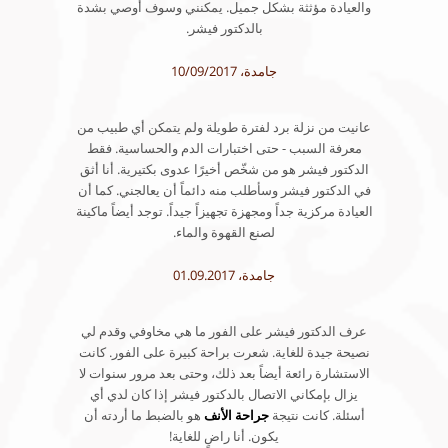
والعيادة مؤثثة بشكل جميل. يمكنني وسوف أوصي بشدة
بالدكتور فيشر.
جامدة، 10/09/2017
عانيت من نزلة برد لفترة طويلة ولم يتمكن أي طبيب من
معرفة السبب - حتى اختبارات الدم والحساسية. فقط
الدكتور فيشر هو من شخّص أخيرًا عدوى بكتيرية. أنا أثق
في الدكتور فيشر وسأطلب منه دائماً أن يعالجني. كما أن
العيادة مركزية جداً ومجهزة تجهيزاً جيداً. توجد أيضاً ماكينة
لصنع القهوة والماء.
جامدة، 01.09.2017
عرف الدكتور فيشر على الفور ما هي مخاوفي وقدم لي
نصيحة جيدة للغاية. شعرت براحة كبيرة على الفور. كانت
الاستشارة رائعة أيضاً بعد ذلك، وحتى بعد مرور سنوات لا
يزال بإمكاني الاتصال بالدكتور فيشر إذا كان لدي أي
أسئلة. كانت نتيجة
جراحة الأنف
هو بالضبط ما أردته أن
يكون. أنا راضٍ للغاية!