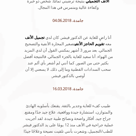
الأنف التجميلي
بنتيجة ترضيني تمامًا. شخص ذو خبرة
وكفاءة عالية ومتمرس في هذا المجال.
جامدة، 04.06.2018
أنا راضٍ للغاية عن الدكتور فيشر. كان لدي
تجميل الأنف
معه
تقويم الحاجز الأنفي
تصغير المحارة الأنفية والتصحيح
الجمالي. بعد مرور 3 أشهر يمكنني القول أن لدي المزيد
من الهواء. أنا سعيد للغاية بالجزء الجمالي. فالنتيجة أفضل
بكثير حتى من الصور. كما أنني لم أشعر بأي ألم عند
سحب السدادات القطنية وما إلى ذلك. لا يسعني إلا أن
أوصي بالدكتور فيشر.
جامدة، 16.03.2018
طبيب كفء للغاية وجدير بالثقة. يقنعك بأسلوبه الهادئ
والمتوازن، استشارة جيدة وواقعية، علاج جيد جدًا ومقنع.
جراح جيد. أفكار واضحة ونصائح طبية جيدة. لقد أجريت
عملية جراحية في الأنف منذ 12 يومًا على يد الدكتور فيشر
للطب/التجميل، وشعرت بأنني تلقيت نصيحة وعلاجًا جيدًا