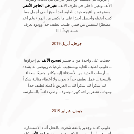
الأنف وتغير داخلي في طرف الأنف.
تغير في الحاجز الأنفي
مصنوعة. والنتيجة جيدة للغاية. لقد أصبح أنفي أجمل مما
كنت أتخيله وأحصل أخيرًا على ما يكفي من الهواء ولم أعد
مضطرًا للتنفس من فمي. طبيب لطيف جداً وودود يعرف
عمله جيداً. 👍🏽
جوجل، أبريل 2019
حصلت على واحدة من د. فيشر
تصحيح الأنف
تم إجراؤها
... طبيب لطيف للغاية ويستجيب للرغبات ويوصى به بشدة
... أرسلت العديد من الأصدقاء إليه وكانوا جميعًا سعداء
بالنتيجة ... عمل نظيف جداً لا ندوب ولا أخطاء مثالية شكراً
لك شكراً لك شكراً لك ... الفريق بأكمله لطيف جداً
ومهذب تشعر براحة كبيرة وسوف أوصي دائماً بالممارسة
....
جوجل، فبراير 2019
طبيب كفء وجدير بالثقة شعرت بالفعل أثناء الاستشارة
أنني في أيدٍ أمينة مع الدكتور فيشر. لقد
جراحة الأنف
كان