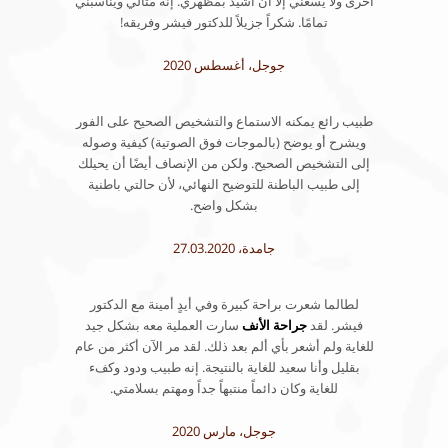
أخرى ولا يسعني إلا أن أشيد بمظهري. إنه مثالي ويناسبني
تمامًا. شكراً جزيلاً للدكتور فيشر وفريقه!
جوجل، أغسطس 2020
طبيب رائع يمكنه الاستماع والتشخيص الصحيح على الفور
ويشرح أو يوضح (بالموجات فوق الصوتية) كيفية وصوله
إلى التشخيص الصحيح. ولكن من الإنصاف أيضًا أن يحيلك
إلى طبيب الباطنة للتوضيح النهائي، لأن حالتي باطنية
بشكل واضح.
جامدة، 27.03.2020
لطالما شعرت براحة كبيرة وفي أيدٍ أمينة مع الدكتور
فيشر. لقد
جراحة الأنف
سارت العملية معه بشكل جيد
للغاية ولم أشعر بأي ألم بعد ذلك. لقد مر الآن أكثر من عام
بقليل وأنا سعيد للغاية بالنتيجة. إنه طبيب ودود وكفء
للغاية وكان دائماً منتبهاً جداً ومهتم بسلامتي.
جوجل، مارس 2020