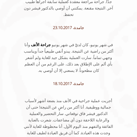
جدًا. جراحة مراجعة معقدة كعملية سابقة أجراها طبيب
آخر. النتيجة مقنعة. يمكنني أن أوصي بالدكتور فيشر دون
تحفظ.
جامدة، 23.10.2017
في شهر يونيو، كان لديّ في شهر يونيو
جراحة الأنف
وأنا
أكثر من راضية عن النتيجة. يبدو أنفي طبيعياً جداً ويناسب
وجهي تماماً. سارت العملية بشكل جيد للغاية ولم أشعر
بأي ألم على الإطلاق بعد ذلك، على الرغم من أن العظم
كان مطحوناً. لا يسعني إلا أن أوصي به.
جامدة، 18.10.2017
أجريت عملية جراحية في الأنف منذ بضعة أشهر لأسباب
جمالية ووظيفية. أنا أكثر من راضٍ عن النتيجة! حتى أن
الدكتور فيشر فاق توقعاتي. سار التحضير والعملية
والرعاية اللاحقة دون أي مضاعفات. شعرت بالعناية
الفائقة والتفهم منذ اليوم الأول. أنا محظوظة للغاية لأنني
وجدت هذه العيادة. كما أن فريق العيادة لطيف للغاية