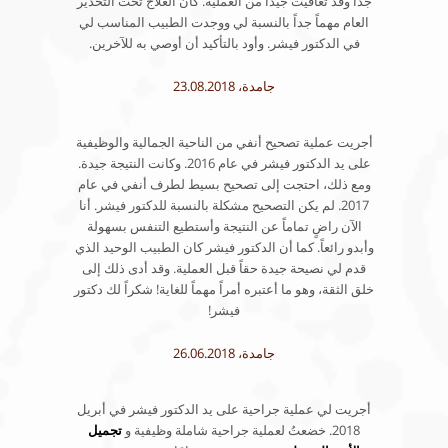
جداً وقد تعافيت جيداً من العملية. كان العلاج تحت التخدير
العام مهماً جداً بالنسبة لي ووجدت الطبيب المناسب لي
في الدكتور فيشر. وأود بالتأكيد أن أوصي به للآخرين.
جامدة، 23.08.2018
أجريت عملية تصحيح أنفي من الناحية الجمالية والوظيفية
على يد الدكتور فيشر في عام 2016. وكانت النتيجة جيدة.
ومع ذلك، احتجت إلى تصحيح بسيط لطرف أنفي في عام
2017. لم يكن التصحيح مشكلة بالنسبة للدكتور فيشر. أنا
الآن راضٍ تماماً عن النتيجة وأستطيع التنفس بسهولة
وأبدو رائعاً. كما أن الدكتور فيشر كان الطبيب الوحيد الذي
قدم لي نصيحة جيدة حقاً قبل العملية. وقد أدى ذلك إلى
خلق الثقة، وهو ما أعتبره أمراً مهماً للغاية! شكراً لك دكتور
فيشر!
جامدة، 26.06.2018
أجريت لي عملية جراحية على يد الدكتور فيشر في أبريل
2018. خضعتُ لعملية جراحية شاملة وظيفية و
تجميل