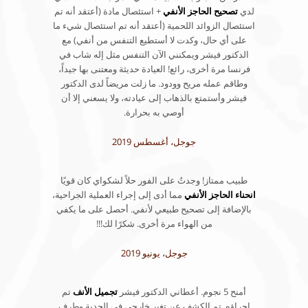
لدي
تصحيح الحاجز الأنفي
+ استئصال مادة (أعتقد أنه تم
استئصال الزوائد اللحمية (أعتقد أنه تم استئصال شيء ما
على أي حال، وكدت لا أستطيع التنفس من أنفي) مع
الدكتور فيشر ويمكنني الآن التنفس مثل إله شاب في
فرنسا مرة أخرى، رائع! العيادة حديثة ومعتنى بها جيداً،
وطاقم عمله مريح وودود. ما زلت مريضاً لدى الدكتور
فيشر وأستمتع بالذهاب إلى عيادته، ولا يسعني إلا أن
أوصي به بحرارة.
جوجل، أغسطس 2019
طبيب ممتاز! وجدتُ على الفور حلاً لشكواي كان قويًا
انحناء الحاجز الأنفي
مما أدى إلى إجراء العملية الجراحية،
بالإضافة إلى تصحيح طبيعي لأنفي. أحصل على ما يكفي
من الهواء مرة أخرى. شكرًا لك!!!
جوجل، يونيو 2019
أمنح 5 نجوم. أعطاني الدكتور فيشر
تجميل الأنف
تم
إجراؤه. تم الكشف عن تغير خارجي في الحدبة وطرف