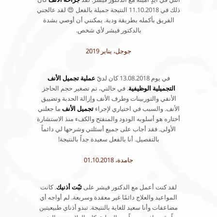
ذلك في 11.10.2018 النتيجة جميلة بالفعل 😍 لقد عالجني
الفريق بأكمله بطريقة ودية. يمكنني أن أوصي بشدة
بالدكتور فيشر لأي شخص.
جوجل، يناير 2019
في يوم 13.08.2018 كان لديّ
عملية تجميل الأنف
التجميلية الوظيفية
. في حالتي، تم تصغير حجم الحاجز
الأنفي والتوربينات وطرف الأنف وإزالة الحدبة وتضييق
الأنف. والسبب في اختياري لإجراء
تجميل الأنف
ما جعلني
أختاره هو أسلوبه الودود والمنفتح والكفء منذ الاستشارة
الأولى. فقد أجاب على جميع أسئلتي وشرحها لي دائماً
بالتفصيل. أنا بالفعل سعيدة جداً بالنتيجة!
جامدة، 01.10.2018
لقد كنت أعمل مع الدكتور فيشر على
ثبّت أذنيك
. كانت
المواعيد والعلاج دائمًا غير معقدة وسريعة. لم أواجه أي
مضاعفات وأنا سعيد للغاية بالنتيجة. تبدو أذناي طبيعيتين