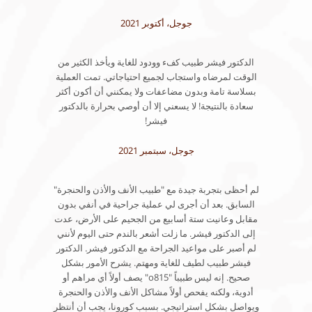
جوجل، أكتوبر 2021
الدكتور فيشر طبيب كفء وودود للغاية ويأخذ الكثير من
الوقت لمرضاه واستجاب لجميع احتياجاتي. تمت العملية
بسلاسة تامة وبدون مضاعفات ولا يمكنني أن أكون أكثر
سعادة بالنتيجة! لا يسعني إلا أن أوصي بحرارة بالدكتور
فيشر!
جوجل، سبتمبر 2021
لم أحظى بتجربة جيدة مع "طبيب الأنف والأذن والحنجرة"
السابق. بعد أن أجرى لي عملية جراحية في أنفي بدون
مقابل وعانيت ستة أسابيع من الجحيم على الأرض، عدت
إلى الدكتور فيشر. ما زلت أشعر بالندم حتى اليوم لأنني
لم أصبر على مواعيد الجراحة مع الدكتور فيشر. الدكتور
فيشر طبيب لطيف للغاية ومهتم. يشرح الأمور بشكل
صحيح. إنه ليس طبيباً "o815" يصف أولاً أي مراهم أو
أدوية، ولكنه يفحص أولاً مشاكل الأنف والأذن والحنجرة
ويواصل بشكل استراتيجي. بسبب كورونا، يجب أن أنتظر