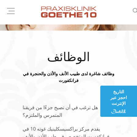
الوظائف
وظائف شاغرة لدى طبيب الأنف والأذن والحنجرة في
فرانكفورت
التاريخ
احجز عبر
الإنترنت
هل ترغب في أن تصبح جزءًا من فريقنا
المتمرس والملتزم؟
يقدم مركز براكسيسكلينيك غوته 10 في
فرانكفورت المتخصص في طب الأذن والأنف