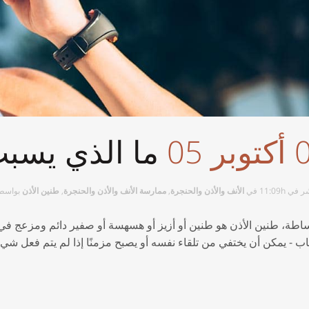
ر 05
ما الذي يسبب
في 11:09h
في
الأنف والأذن والحنجرة
,
ممارسة الأنف والأذن والحنجرة
,
طنين الأذن
بواسط
اطة، طنين الأذن هو طنين أو أزيز أو هسهسة أو صفير دائم ومزعج ف
اب - يمكن أن يختفي من تلقاء نفسه أو يصبح مزمنًا إذا لم يتم فعل ش