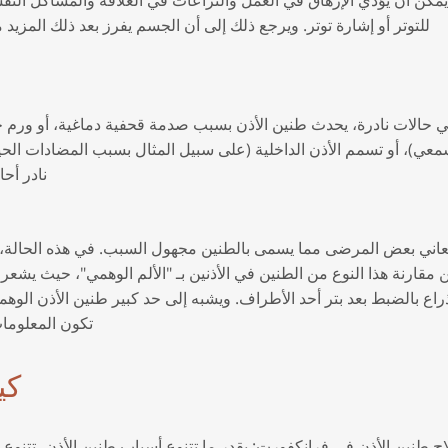
للتوتر أو إشارة توتر. ويرجع ذلك إلى أن الجسم يفرز بعد ذلك المز
 حالات نادرة، يحدث طنين الأذن بسبب صدمة قحفية دماغية، أو ورم
معي)، أو تسمم الأذن الداخلية (على سبيل المثال بسبب المضادات الحي
نادر أحا
عاني بعض المرضى مما يسمى بالطنين مجهول السبب. في هذه الحالة
 مقارنة هذا النوع من الطنين في الأذنين بـ "الألم الوهمي"، حيث يشعر 
راع بالضبط بعد بتر أحد الأطراف. ويشبه إلى حد كبير طنين الأذن الوهم
تكون المعلومات
كي
ج طنين الأذن في فرانكفورت: بقدر ما تتنوع أسباب طنين الأذن، تتنوع خيا