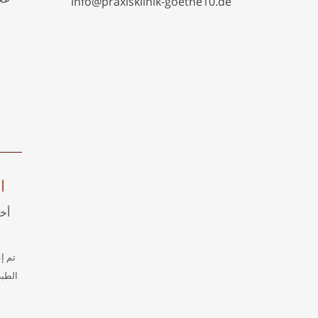
info@praxisklinik-goethe10.de
ا
أخ
تم إع
الطبي