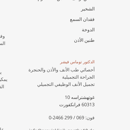
الشخير
فقدان السمع
الدوخة
وفي
طنين الأذن
الس
الدكتور توماس فيشر
أخصائي طب الأنف والأذن والحنجرة
ي
الجراحة التجميلية
يمكن
تجميل الأنف الوظيفي التجميلي
الذ
غوتهشتراسه 10
60313 فرانكفورت
فون:
069 / 299 2466-0
علا