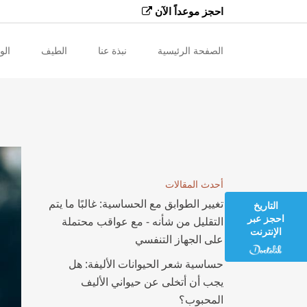
احجز موعداً الآن
الصفحة الرئيسية
نبذة عنا
الطيف
الو
تشخيص السمع والدوار
علاج طنين الأذن
علاج فقدان السمع
أحدث المقالات
الحساسية
تغيير الطوابق مع الحساسية: غالبًا ما يتم
التاريخ
احجز عبر
التقليل من شأنه - مع عواقب محتملة
علاج الدوخة
الإنترنت
على الجهاز التنفسي
فحص توقف التنفس أثناء النوم
حساسية شعر الحيوانات الأليفة: هل
فحص سرطان الأنف والأذن والحنجرة
يجب أن أتخلى عن حيواني الأليف
المحبوب؟