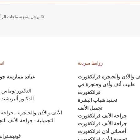
© „رجل يضع سماعات الرأس“ لموقع .elements.envato.com
روابط سريعة
اتص
نف والأذن والحنجرة فرانكفورت
عيادة ممارسة جوته 
طبيب أنف وأذن وحنجرة في
الدكتور توماس 
فرانكفورت
الدكتور ألبريشت 
تجديد شباب البشرة
تجميل الأنف
الأنف والأذن والحنجرة - جراحة 
جراحة الأنف فرانكفورت
التجميلية - جراحة الأنف التج
جراحة الأنف فرانكفورت
أخصائي أذن فرانكفورت
غوتهشتراسه 
تصحيح الأذن فرانكفورت