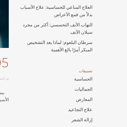
جراحة الحاجز الأنفي
العلاج المناعي للحساسية: علاج الأسباب
بدلاً من قمع الأعراض
الجبيرة الوظيفية. تجميل الأنف
جراحة الجيوب الأنفية الأنفية
التهاب الأنف التحسسي: أكثر من مجرد
سيلان الأنف
بضع المحارة بالليزر
سرطان البلعوم: لماذا يعد التشخيص
ارتدِ أذنيك
المبكر أمرًا بالغ الأهمية
تنظير الأنف والأذن والحنجرة
05 أكتوب
إزالة الجدرة
تصنيفات
الحساسية
تم النشر 
حقن التجاعيد
الجماليات
ببس
علاج التجاعيد
المعارض
الأسب
البوتولينوم
علاج التجاعيد
إزالة الشعر