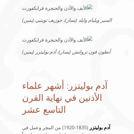
السير ويليام وايلد (يسار)، جوزيف توينبي (يمين)
أنطون فون ترولتش (يسار)، آدم بوليتزر (يمين)
آدم بوليتزر: أشهر علماء
الأذنين في نهاية القرن
التاسع عشر
آدم بوليتزر
(1835-1920) من المجر وعمل في