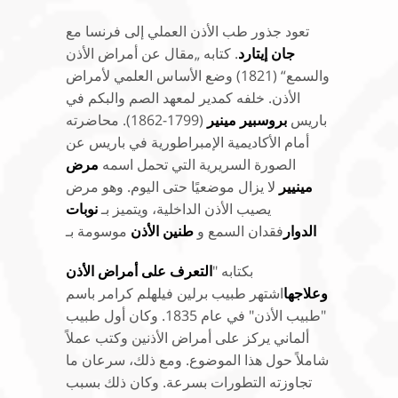
تعود جذور طب الأذن العملي إلى فرنسا مع
جان إيتارد
. كتابه „مقال عن أمراض الأذن
والسمع“ (1821) وضع الأساس العلمي لأمراض
الأذن. خلفه كمدير لمعهد الصم والبكم في
باريس
بروسبير مينير
(1799-1862). محاضرته
أمام الأكاديمية الإمبراطورية في باريس عن
الصورة السريرية التي تحمل اسمه
مرض
مينيير
لا يزال موضعيًا حتى اليوم. وهو مرض
يصيب الأذن الداخلية، ويتميز بـ
نوبات
الدوار
فقدان السمع و
طنين الأذن
موسومة بـ
بكتابه "
التعرف على أمراض الأذن
وعلاجها
اشتهر طبيب برلين فيلهلم كرامر باسم
"طبيب الأذن" في عام 1835. وكان أول طبيب
ألماني يركز على أمراض الأذنين وكتب عملاً
شاملاً حول هذا الموضوع. ومع ذلك، سرعان ما
تجاوزته التطورات بسرعة. وكان ذلك بسبب