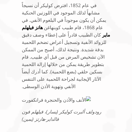
في عام 1852، افترض كوليكر أن نسيجاً
مشابهاً لذلك الموجود في اللوزتين الحنكية
يمكن أن يكون موجوداً في البلعوم الأنفي. في
عام 1868، قام طبيب كوبنهاغن
هانز فيلهلم
ماير
كان الطبيب قادراً على إعطاء وصف دقيق
للزوائد الأنفية وتسجيل أعراض تضخم اللحمية
بدقة شديدة. ونتيجة لذلك، أصبح من الممكن
الآن تشخيص المرض من قبل أي طبيب. قام
بتطوير طريقة يمكن من خلالها إزالة اللحمية
بسكين حلقي (بضع اللحمية). كما أدرك أيضاً
الآثار الإيجابية لجراحة اللحمية على التنفس
الأنفي وتهوية الأذن الوسطى.
رودولف ألبرت كوليكر (يسار)، فيلهلم فون
فالداير-هارتز (يمين)