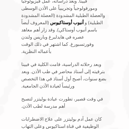
فيينا. وبعد دراساته، عمل فيزيولوجياً
ومورفولوجياً وتجريبياً على الأذن الوسطى
والعضلة الطبلية المشدودة (العضلة المشدودة
الطبلية) و
أنبوب أوستاكيوس
(المعروف أيضاً
باسم أنبوب أوستاكي). وقد زار أهم معاهد
عصره في هايدلبرغ وباريس ولندن
وفورتسبورغ. كما اشتهر في ذلك الوقت
بأعماله النظرية.
وبعد رحلاته الدراسية، قامت الكلية في فيينا
بترقيته إلى أستاذ محاضر في طب الأذن. وبعد
بضع سنوات، أصبح أول أستاذ في هذا التخصص
ورئيساً لعيادة الأذن الجامعية.
في وقت قصير، تطورت عيادة بوليتزر لتصبح
أهم مدرسة لطب الأذن.
كان عمل آدم بوليتزر على علاج الاضطرابات
الوظيفية في قناة استاكيوس وعلى التهاب