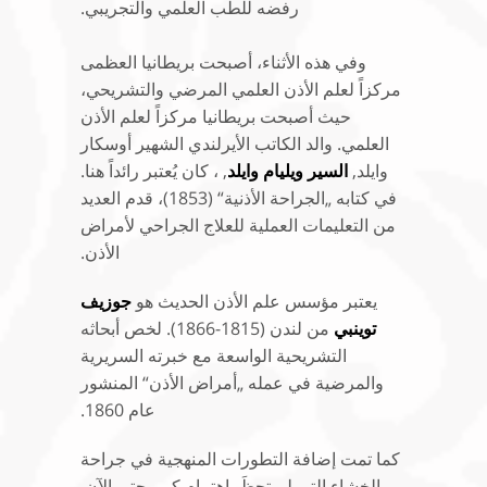
رفضه للطب العلمي والتجريبي.
وفي هذه الأثناء، أصبحت بريطانيا العظمى
مركزاً لعلم الأذن العلمي المرضي والتشريحي،
حيث أصبحت بريطانيا مركزاً لعلم الأذن
العلمي. والد الكاتب الأيرلندي الشهير أوسكار
وايلد,
السير ويليام وايلد
, ، كان يُعتبر رائداً هنا.
في كتابه „الجراحة الأذنية“ (1853)، قدم العديد
من التعليمات العملية للعلاج الجراحي لأمراض
الأذن.
يعتبر مؤسس علم الأذن الحديث هو
جوزيف
توينبي
من لندن (1815-1866). لخص أبحاثه
التشريحية الواسعة مع خبرته السريرية
والمرضية في عمله „أمراض الأذن“ المنشور
عام 1860.
كما تمت إضافة التطورات المنهجية في جراحة
الخشاء التي لم تحظَ باهتمام كبير حتى الآن.