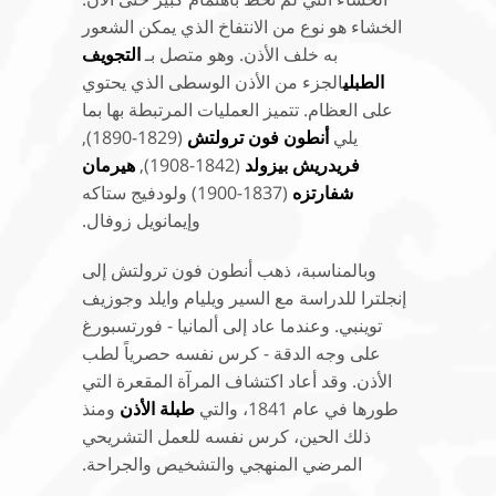
الخشاء هو نوع من الانتفاخ الذي يمكن الشعور
به خلف الأذن. وهو متصل بـ
التجويف
الطبلي
الجزء من الأذن الوسطى الذي يحتوي
على العظام. تتميز العمليات المرتبطة بها بما
يلي
أنطون فون ترولتش
(1829-1890),
فريدريش بيزولد
(1842-1908),
هيرمان
شفارتزه
(1837-1900) ولودفيج ستاكه
وإيمانويل زوفال.
وبالمناسبة، ذهب أنطون فون ترولتش إلى
إنجلترا للدراسة مع السير ويليام وايلد وجوزيف
توينبي. وعندما عاد إلى ألمانيا - فورتسبورغ
على وجه الدقة - كرس نفسه حصرياً لطب
الأذن. وقد أعاد اكتشاف المرآة المقعرة التي
طورها في عام 1841، والتي
طبلة الأذن
ومنذ
ذلك الحين، كرس نفسه للعمل التشريحي
المرضي المنهجي والتشخيص والجراحة.