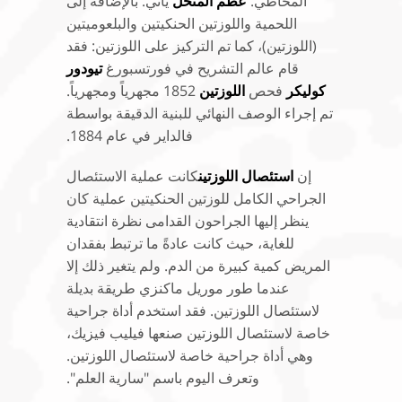
المخاطي.
عظم المنخل
يأتي. بالإضافة إلى
اللحمية واللوزتين الحنكيتين والبلعوميتين
(اللوزتين)، كما تم التركيز على اللوزتين: فقد
قام عالم التشريح في فورتسبورغ
تيودور
كوليكر
فحص
اللوزتين
1852 مجهرياً ومجهرياً.
تم إجراء الوصف النهائي للبنية الدقيقة بواسطة
فالداير في عام 1884.
إن
استئصال اللوزتين
كانت عملية الاستئصال
الجراحي الكامل للوزتين الحنكيتين عملية كان
ينظر إليها الجراحون القدامى نظرة انتقادية
للغاية، حيث كانت عادةً ما ترتبط بفقدان
المريض كمية كبيرة من الدم. ولم يتغير ذلك إلا
عندما طور موريل ماكنزي طريقة بديلة
لاستئصال اللوزتين. فقد استخدم أداة جراحية
خاصة لاستئصال اللوزتين صنعها فيليب فيزيك،
وهي أداة جراحية خاصة لاستئصال اللوزتين.
وتعرف اليوم باسم "سارية العلم".