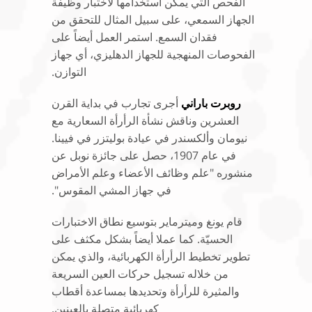
الفحص التي يمكن استخدامها لاختبار وظيفة
الجهاز السمعي، على سبيل المثال للتحقق من
فقدان السمع. استمر العمل أيضاً على
الفحوصات المنهجية للجهاز الدهليزي، أي جهاز
التوازن.
روبرت باراني
أجرى تجارب في بداية القرن
العشرين وناقش نشأة الرأرأة السعارية مع
نيومان وألكسندر في عيادة بوليتزر في فيينا.
في عام 1907، حصل على جائزة نوبل عن
منشوره "علم وظائف الأعضاء وعلم الأمراض
في جهاز المشي المقوس".
قام يونغ وميترماير بتوسيع نطاق الاختبارات
الحسيّة. كما عملا أيضاً بشكل مكثف على
تطوير تخطيط الرأرأة الكهربائية، والذي يمكن
من خلاله تسجيل حركات العين السريعة
والمثيرة للرأرأة وتحديدها بمساعدة أقطاب
كهربائية متصلة بالعينين.