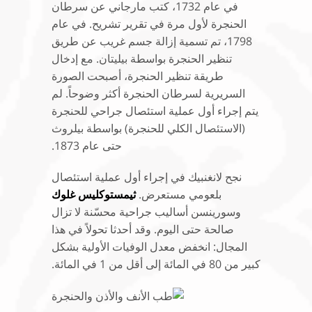
في عام 1732، كتب مارجاني عن سرطان
الحنجرة لأول مرة في تقرير تشريح. في عام
1798، تم تسمية إزالة جسم غريب عن طريق
تنظير الحنجرة بواسطة بيليتان. مع إدخال
طريقة تنظير الحنجرة، أصبحت الصورة
السريرية لسرطان الحنجرة أكثر وضوحاً. لم
يتم إجراء أول عملية استئصال جراحي للحنجرة
(الاستئصال الكلي للحنجرة) بواسطة بيلروث
حتى عام 1873.
نجح لانغنبيك في إجراء أول عملية استئصال
بلعومي مستعرض.
ثيمستوكليس غلوك
وسورينسن أساليب جراحية محسّنة لا تزال
صالحة حتى اليوم. وقد أحدثا تحولاً في هذا
المجال: انخفض معدل الوفيات الأولية بشكل
كبير من 80 في المائة إلى أقل من 1 في المائة.