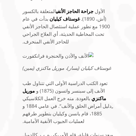
الأول
جراحة الحاجز الأنفي
المتعلقة بالكسور
(أش، 1890).
غوستاف كيليان
بدأت في عام
1900 مع تطور عملية استئصال الحاجز الأنفي
تحت المخاطية الحديثة، أي العلاج الجراحي
للحاجز الأنفي المنحرف.
غوستاف كيليان (يسار)، موريل ماكنزي (يمين)
تعود الكتب الدراسية الأولى التي تتناول طب
الأنف إلى سبنسر واتسون (1875) و
موريل
ماكنزي
بالعودة. منه خرج العمل الكلاسيكي
„دليل أمراض الحلق والأنف“. في عامي 1884 و
1885، قام يانسن وكيليان بتطوير طرقهم
لعمليات الجيوب الأنفية الأمامية.
وبعد سنوات قليلة، قام الأمريكي ه. ب. كالدويل