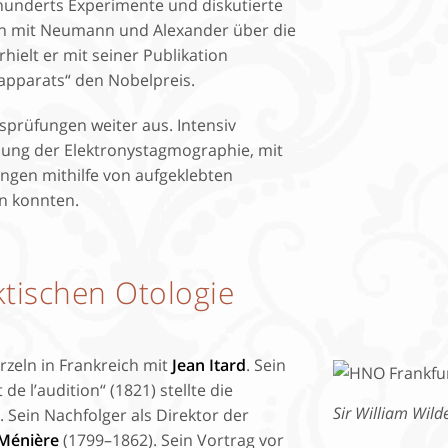
hunderts Experimente und diskutierte
men mit Neumann und Alexander über die
ielt er mit seiner Publikation
apparats“ den Nobelpreis.
sprüfungen weiter aus. Intensiv
klung der Elektronystagmographie, mit
gen mithilfe von aufgeklebten
n konnten.
tischen Otologie
rzeln in Frankreich mit
Jean Itard
. Sein
de l’audition“ (1821) stellte die
Sir William Wilde
. Sein Nachfolger als Direktor der
Ménière
(1799–1862). Sein Vortrag vor