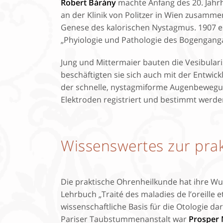
Robert Bárány
machte Anfang des 20. Jahr
an der Klinik von Politzer in Wien zusam
Genese des kalorischen Nystagmus. 1907 erh
„Phyiologie und Pathologie des Bogengang
Jung und Mittermaier bauten die Vesibulari
beschäftigten sie sich auch mit der Entwic
der schnelle, nystagmiforme Augenbewegun
Elektroden registriert und bestimmt werde
Wissenswertes zur prak
Die praktische Ohrenheilkunde hat ihre Wu
Lehrbuch „Traité des maladies de l’oreille et 
wissenschaftliche Basis für die Otologie dar
Pariser Taubstummenanstalt war
Prosper 