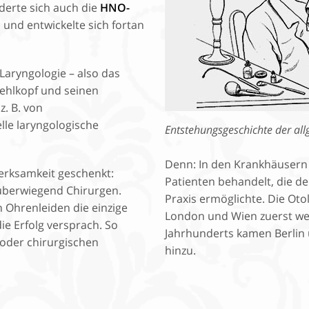
derte sich auch die
HNO-
und entwickelte sich fortan
Laryngologie – also das
Kehlkopf und seinen
. B. von
le laryngologische
Entstehungsgeschichte der a
Denn: In den Krankhäusern
erksamkeit geschenkt:
Patienten behandelt, die 
überwiegend Chirurgen.
Praxis ermöglichte. Die Oto
n Ohrenleiden die einzige
London und Wien zuerst weit
e Erfolg versprach. So
Jahrhunderts kamen Berlin 
 oder chirurgischen
hinzu.