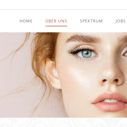
HOME
ÜBER UNS
SPEKTRUM
JOBS
Hör- und Schwindeldiagnos
Tinnitus-Therapie
Hörsturz-Therapie
Allergien
Schwindeltherapie
Schlafapnoe Screening
HNO Krebsvorsorge