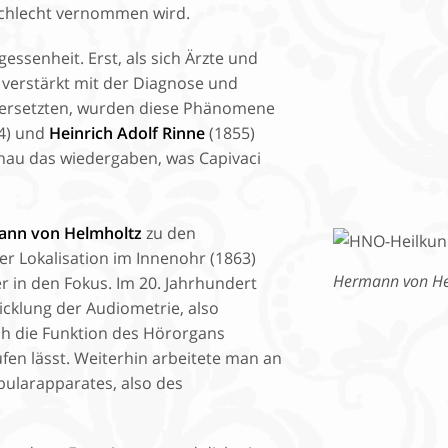
chlecht vernommen wird.
essenheit. Erst, als sich Ärzte und
 verstärkt mit der Diagnose und
ersetzten, wurden diese Phänomene
4) und
Heinrich Adolf Rinne
(1855)
nau das wiedergaben, was Capivaci
nn von Helmholtz
zu den
r Lokalisation im Innenohr (1863)
Hermann von Helm
 in den Fokus. Im 20. Jahrhundert
icklung der Audiometrie, also
h die Funktion des Hörorgans
fen lässt. Weiterhin arbeitete man an
ularapparates, also des