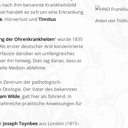
as nach ihm benannte Krankheitsbild
abei handelt es sich um eine Erkrankung
e
, Hörverlust und
Tinnitus
Anton von Tröltsc
ung der Ohrenkrankheiten
“ wurde 1835
Als erster deutscher Arzt konzentrierte
rfasste darüber ein umfangreiches
er ihn hinweg. Dies lag daran, dass er
lle Medizin ablehnte.
 Zentrum der pathologisch-
 Otologie. Der Vater des bekannten
liam Wilde
, galt hier als führend. In
zahlreiche praktische Anweisungen für
lt
Joseph Toynbee
aus London (1815–