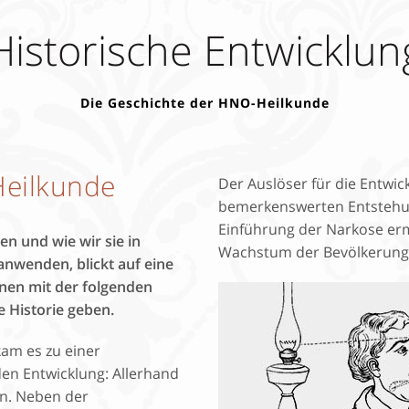
Nasenscheidewand-OP
Historische Entwicklun
Funktionell-plast. Nasenko
Nasennebenhöhlen-OP
Die Geschichte der HNO-Heilkunde
Laserconchotomie
Ohren anlegen
HNO-Endoskopie
Heilkunde
Der Auslöser für die Entwi
Keloidentfernung
bemerkenswerten Entstehun
Einführung der Narkose er
n und wie wir sie in
Wachstum der Bevölkerungsz
nwenden, blickt auf eine
Faltenunterspritzung
hnen mit der folgenden
Faltenbehandlung
e Historie geben.
Botulinum
kam es zu einer
en Entwicklung: Allerhand
en. Neben der