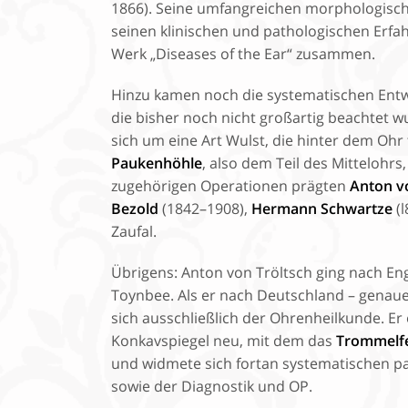
1866). Seine umfangreichen morphologisch
seinen klinischen und pathologischen Erfa
Werk „Diseases of the Ear“ zusammen.
Hinzu kamen noch die systematischen Entw
die bisher noch nicht großartig beachtet 
sich um eine Art Wulst, die hinter dem Ohr 
Paukenhöhle
, also dem Teil des Mittelohr
zugehörigen Operationen prägten
Anton v
Bezold
(1842–1908),
Hermann Schwartze
(l
Zaufal.
Übrigens: Anton von Tröltsch ging nach Eng
Toynbee. Als er nach Deutschland – genaue
sich ausschließlich der Ohrenheilkunde. Er
Konkavspiegel neu, mit dem das
Trommelfe
und widmete sich fortan systematischen p
sowie der Diagnostik und OP.