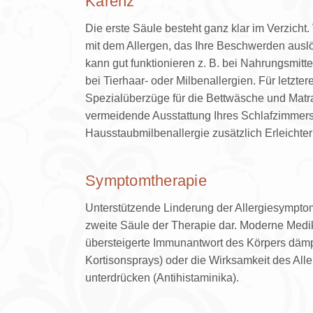
Karenz
Die erste Säule besteht ganz klar im Verzicht
mit dem Allergen, das Ihre Beschwerden auslös
kann gut funktionieren z. B. bei Nahrungsmitt
bei Tierhaar- oder Milbenallergien. Für letzter
Spezialüberzüge für die Bettwäsche und Matr
vermeidende Ausstattung Ihres Schlafzimmers
Hausstaubmilbenallergie zusätzlich Erleichte
Symptomtherapie
Unterstützende Linderung der Allergiesympto
zweite Säule der Therapie dar. Moderne Med
übersteigerte Immunantwort des Körpers dämpf
Kortisonsprays) oder die Wirksamkeit des All
unterdrücken (Antihistaminika).