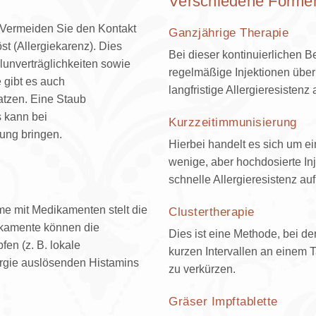
Verschiedene Formen
. Vermeiden Sie den Kontakt
Ganzjährige Therapie
t (Allergiekarenz). Dies
Bei dieser kontinuierlichen 
elunverträglichkeiten sowie
regelmäßige Injektionen übe
e gibt es auch
langfristige Allergieresistenz
atzen. Eine Staub
 kann bei
Kurzzeitimmunisierung
rung bringen.
Hierbei handelt es sich um e
wenige, aber hochdosierte In
schnelle Allergieresistenz a
me mit Medikamenten stelt die
Clustertherapie
ikamente können die
Dies ist eine Methode, bei de
en (z. B. lokale
kurzen Intervallen an einem
ergie auslösenden Histamins
zu verkürzen.
Gräser Impftablette