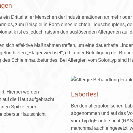
ngen
Nasenscheidewand-OP
Funktionell-plast. Nasenkorrek
ein Drittel aller Menschen der Industrienationen an mehr oder
rmlos, zum Beispiel in Form eines leichten Heuschnupfens, de
Nasennebenhöhlen-OP
ptomatik ist es jedoch ratsam den auslösenden Allergenen auf 
Laserconchotomie
Ohren anlegen
en sich effektive Maßnahmen treffen, um eine dauerhafte Linde
fürchteten „Etagenwechsel“, d.h. einer Beteiligung der Bronchi
HNO-Endoskopie
des Schleimhautbefundes. Bei Allergien vom Soforttyp sind Haut
Keloidentfernung
Faltenunterspritzung
hrt. Hierbei werden
Labortest
Faltenbehandlung
m auf die Haut aufgebracht
Bei den allergologischen Lab
inen Spitze einer
Botulinum
abgenommen und auf das Vor
ie oberste Hautschicht
vom Typ IgE untersucht (RAS
manchmal auch eingesetzt, w