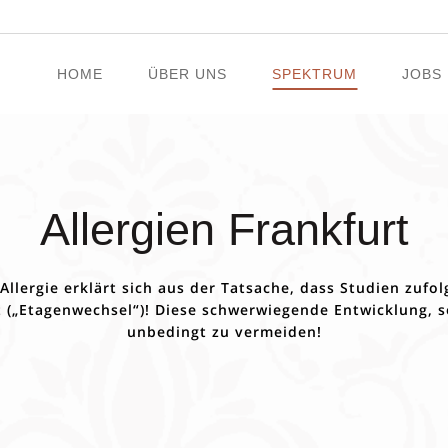
HOME
ÜBER UNS
SPEKTRUM
JOBS
Hör- und Schwindeldiagnostik
Allergien Frankfurt
Tinnitus-Therapie
Hörsturz-Therapie
lergie erklärt sich aus der Tatsache, dass Studien zufol
Allergien
 („Etagenwechsel“)! Diese schwerwiegende Entwicklung, so
Schwindeltherapie
unbedingt zu vermeiden!
Schlafapnoe Screening
HNO Krebsvorsorge