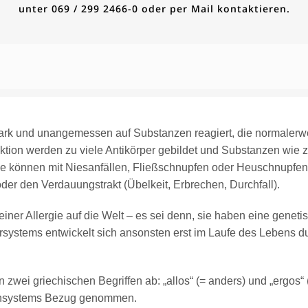
unter 069 / 299 2466-0 oder per Mail kontaktieren.
k und unangemessen auf Substanzen reagiert, die normalerwe
aktion werden zu viele Antikörper gebildet und Substanzen wie z.
 können mit Niesanfällen, Fließschnupfen oder Heuschnupfe
der den Verdauungstrakt (Übelkeit, Erbrechen, Durchfall).
iner Allergie auf die Welt – es sei denn, sie haben eine geneti
systems entwickelt sich ansonsten erst im Laufe des Lebens d
n zwei griechischen Begriffen ab: „allos“ (= anders) und „ergos“ (
munsystems Bezug genommen.