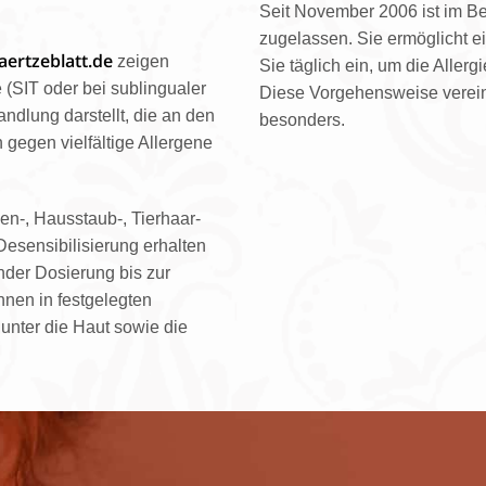
Seit November 2006 ist im Ber
zugelassen. Sie ermöglicht e
aertzeblatt.de
zeigen
Sie täglich ein, um die Aller
 (SIT oder bei sublingualer
Diese Vorgehensweise verein
ndlung darstellt, die an den
besonders.
gegen vielfältige Allergene
len-, Hausstaub-, Tierhaar-
Desensibilisierung erhalten
nder Dosierung bis zur
hnen in festgelegten
 unter die Haut sowie die