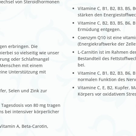
fwechsel von Steroidhormonen
Vitamine C, B1, B2, B3, B5,
stärken den Energiestoffwec
Vitamine C, B2, B3, B5, B6
Ermüdung entgegen.
Coenzym Q10 ist eine vitam
(Energiekraftwerke der Zelle
gen erbringen. Die
L-Carnitin ist im Rahmen de
rbei so vielseitig wie unser
Bestandteil des Fettstoffwe
hrung oder Schlafmangel
bei.
 Menschen mit einem
ne Unterstützung mit
Vitamine C, B1, B2, B3, B6, B
normalen Funktion des Ner
Vitamine C, E, B2, Kupfer, 
pfer, Selen und Zink zur
Körpers vor oxidativem Stres
 Tagesdosis von 80 mg tragen
 bei intensiver körperlicher
itamin A, Beta-Carotin,