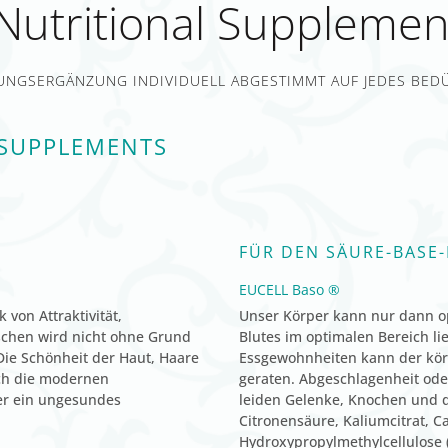
Nutritional Supplemen
NGSERGÄNZUNG INDIVIDUELL ABGESTIMMT AUF JEDES BED
 SUPPLEMENTS
FÜR DEN SÄURE-BASE
EUCELL Baso ®
von Attraktivität,
Unser Körper kann nur dann o
schen wird nicht ohne Grund
Blutes im optimalen Bereich l
Die Schönheit der Haut, Haare
Essgewohnheiten kann der kör
rch die modernen
geraten. Abgeschlagenheit oder
er ein ungesundes
leiden Gelenke, Knochen und d
Citronensäure, Kaliumcitrat, C
Hydroxypropylmethylcellulose 