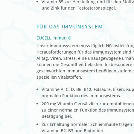
Vitamin B5 zur Herstellung und für den Stof
und Zink für den Testosteronspiegel.
FÜR DAS IMMUNSYSTEM
EUCELL Immun ®
Unser Immunsystem muss täglich Höchstleistun
Herausforderungen für das Immunsystem sind hie
Alltag. Viren, Stress, eine unausgewogene Ernä
können die Gesundheit belasten. Insbesondere
geschwächten Immunsystem benötigen zudem ei
speziellen Vitalstoffen.
Vitamine A, C, D, B6, B12, Folsäure, Eisen, Ku
normalen Funktion des Immunsystems.
200 mg Vitamin C zusätzlich zur empfohlenen
zu einer normalen Funktion des Immunsystems
Betätigung bei.
Zur Erhaltung normaler Schleimhäute tragen V
Vitamine B2, B3 und Biotin bei.