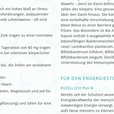
Abwehr – denn im Darm befind
rch ein hohes Maß an Stress
zellen des Körpers: Eine gesu
ausforderungen, andauernder
über den Darm hinaus. Die kon
nde Lebensweise – oft sind
eine vorteilhafte Verschiebung
diese Weise zu einer Barriere
Pilzen. Das Besondere ist die 
d Zink tragen zu einer normalen
Kapsel enthält 9 ausgewählte 
lebensfähigen Bakterieneinheit
casei, Lactobacillus plantarum,
 Tagesdosis von 80 mg tragen
Bifidobacterium bifidum, Bifido
 bei intensiver körperlicher
Bifidobacterium longum. Darüb
Unterstützung des Immunsyste
bei, die Zellen vor oxidativem
ion.
FÜR DEN ENGERGIEST
r Haare.
EUCELL Q10 Plus ®
 Biotin, Magnesium und Jod für
Bereits seit der Schulzeit wiss
Energiekraftwerke der menschl
tpflanzung) und Selen für eine
notwendigen Energie versorgt,
aufs Neue meistern zu können –