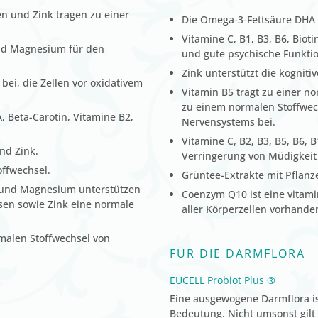
len und Zink tragen zu einer
Die Omega-3-Fettsäure DHA 
Vitamine C, B1, B3, B6, Bio
und Magnesium für den
und gute psychische Funktio
Zink unterstützt die kogniti
bei, die Zellen vor oxidativem
Vitamin B5 trägt zu einer n
zu einem normalen Stoffwec
, Beta-Carotin, Vitamine B2,
Nervensystems bei.
Vitamine C, B2, B3, B5, B6,
nd Zink.
Verringerung von Müdigkei
offwechsel.
Grüntee-Extrakte mit Pflanz
re und Magnesium unterstützen
Coenzym Q10 ist eine vitami
sen sowie Zink eine normale
aller Körperzellen vorhanden
malen Stoffwechsel von
FÜR DIE DARMFLORA
EUCELL Probiot Plus ®
Eine ausgewogene Darmflora i
Bedeutung. Nicht umsonst gilt