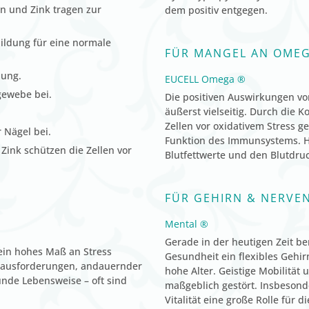
in und Zink tragen zur
dem positiv entgegen.
ildung für eine normale
FÜR MANGEL AN OMEG
dung.
EUCELL Omega ®
gewebe bei.
Die positiven Auswirkungen vo
äußerst vielseitig. Durch die
Zellen vor oxidativem Stress g
 Nägel bei.
Funktion des Immunsystems. Ha
Zink schützen die Zellen vor
Blutfettwerte und den Blutdru
FÜR GEHIRN & NERVE
Mental ®
Gerade in der heutigen Zeit b
 ein hohes Maß an Stress
Gesundheit ein flexibles Gehir
– rausforderungen, andauernder
hohe Alter. Geistige Mobilität
nde Lebensweise – oft sind
maßgeblich gestört. Insbesonder
Vitalität eine große Rolle für d