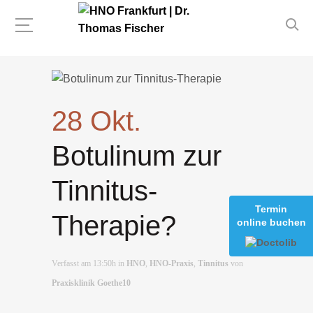
28 Okt.
Botulinum zur
Tinnitus-
Termin
Therapie?
online buchen
Verfasst am 13:50h
in
HNO
,
HNO-Praxis
,
Tinnitus
von
Praxisklinik Goethe10