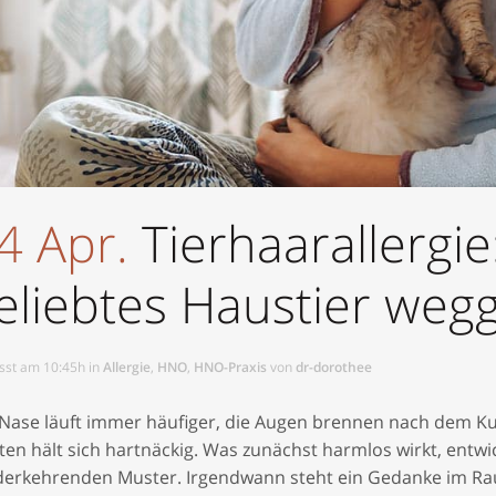
Nasenscheidewand-OP
Funktionell-plast. Nasenko
Nasennebenhöhlen-OP
Laserconchotomie
Ohren anlegen
HNO-Endoskopie
4 Apr.
Tierhaarallergie
Keloidentfernung
eliebtes Haustier weg
Faltenunterspritzung
Faltenbehandlung
sst am 10:45h
in
Allergie
,
HNO
,
HNO-Praxis
von
dr-dorothee
Botulinum
 Nase läuft immer häufiger, die Augen brennen nach dem Ku
en hält sich hartnäckig. Was zunächst harmlos wirkt, entwic
derkehrenden Muster. Irgendwann steht ein Gedanke im Raum