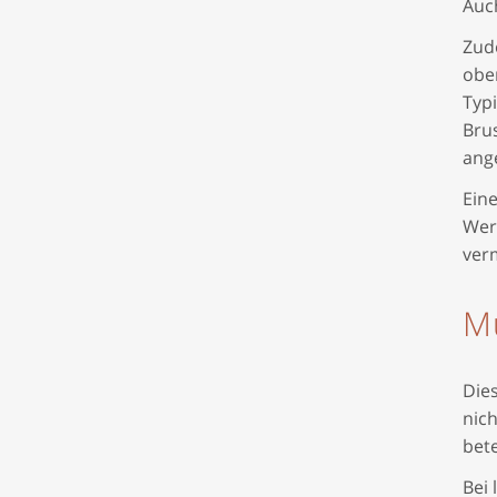
Auch
Zude
ober
Typ
Brus
ang
Eine
Wer 
ver
M
Dies
nich
bet
Bei