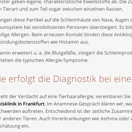
ster geben eigene, charakteristische Eiweißstoffe ab. Die
 Tierart und zum Teil sogar zwischen einzelnen Rassen.
ngen diese Partikel auf die Schleimhäute von Nase, Augen 
nsystem bei sensibilisierten Personen übersteigert. Es bil
ilige Allergen. Beim erneuten Kontakt binden diese Antikör
zündungsbotenstoffen wie Histamin aus.
amin erweitert u. a. die Blutgefäße, steigert die Schleimp
stehen die typischen Allergie-Symptome.
e erfolgt die Diagnostik bei eine
eht der Verdacht auf eine Tierhaarallergie, vereinbaren Sie
isklinik in Frankfurt
. Im Anamnese-Gespräch klären wir, wa
chwerden auftreten. Entscheidend ist der zeitliche Zusam
r anderen Tieren. Auch Vorerkrankungen wie Asthma oder an
chätzung ein.