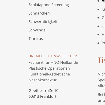
A
Schlafapnoe Screening
J
Schnarchen
G
Schwerhörigkeit
D
Schwindel
H
Tinnitus
P
DR. MED. THOMAS FISCHER
Ti
Facharzt für HNO-Heilkunde
Plastische Operationen
Nich
Funktionell-Ästhetische
Spei
Nasenkorrektur
Allt
Goethestraße 10
Bei 
60313 Frankfurt
unt