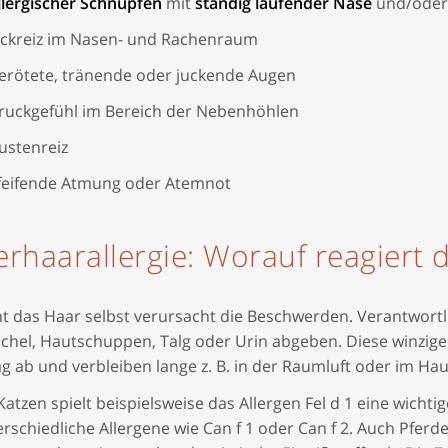
llergischer Schnupfen
mit
ständig laufender Nase
und/ode
uckreiz im Nasen- und Rachenraum
erötete, tränende oder juckende Augen
ruckgefühl im Bereich der Nebenhöhlen
ustenreiz
feifende Atmung oder Atemnot
erhaarallergie: Worauf reagiert 
t das Haar selbst verursacht die Beschwerden. Verantwortlic
chel, Hautschuppen, Talg oder Urin abgeben. Diese winzigen 
ag ab und verbleiben lange z. B. in der Raumluft oder im Ha
Katzen spielt beispielsweise das Allergen Fel d 1 eine wich
erschiedliche Allergene wie Can f 1 oder Can f 2. Auch Pfe