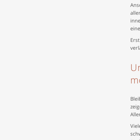
Ans
alle
inn
ein
Ers
verl
Un
mö
Blei
zei
All
Vie
sch