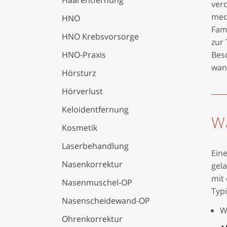
Haarentfernung
verd
medi
HNO
Fami
HNO Krebsvorsorge
zur 
Bes
HNO-Praxis
wan
Hörsturz
Hörverlust
Keloidentfernung
Wa
Kosmetik
Laserbehandlung
Eine
Nasenkorrektur
gel
mit 
Nasenmuschel-OP
Typ
Nasenscheidewand-OP
W
Ohrenkorrektur