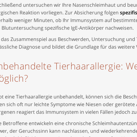
chließend untersuchen wir Ihre Nasenschleimhaut und beurt
rgischen Reaktion vorliegen. Zur Absicherung folgen
spezifi
erhalb weniger Minuten, ob Ihr Immunsystem auf bestimmte 
e Blutuntersuchung spezifische IgE-Antikörper nachweisen.
t das Zusammenspiel aus Beschwerden, Untersuchung und T
ässliche Diagnose und bildet die Grundlage für das weitere
behandelte Tierhaarallergie: W
glich?
bt eine Tierhaarallergie unbehandelt, können sich die Besc
gen sich oft nur leichte Symptome wie Niesen oder gerötete
ergenen reagiert das Immunsystem in vielen Fällen jedoch 
le Betroffene entwickeln eine chronische Schleimhautentzü
wer, der Geruchssinn kann nachlassen, und wiederkehrend