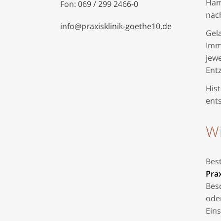
Ham
Fon:
069 / 299 2466-0
nach
info@praxisklinik-goethe10.de
Gela
Immu
jewe
Ent
Hist
ent
Wi
Best
Prax
Bes
ode
Eins