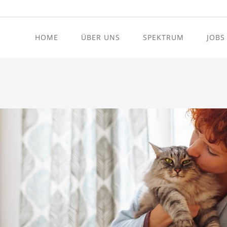
HOME
ÜBER UNS
SPEKTRUM
JOBS
Hör- und Schwindeldiagnos
Tinnitus-Therapie
Hörsturz-Therapie
Allergien
Schwindeltherapie
Schlafapnoe Screening
HNO Krebsvorsorge