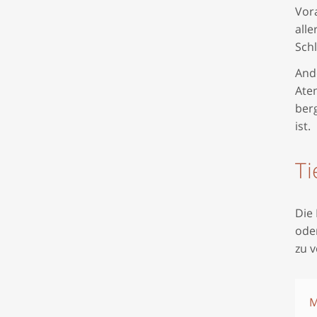
Vor
all
Schl
Ande
Ate
ber
ist.
Ti
Die
oder
zu v
M