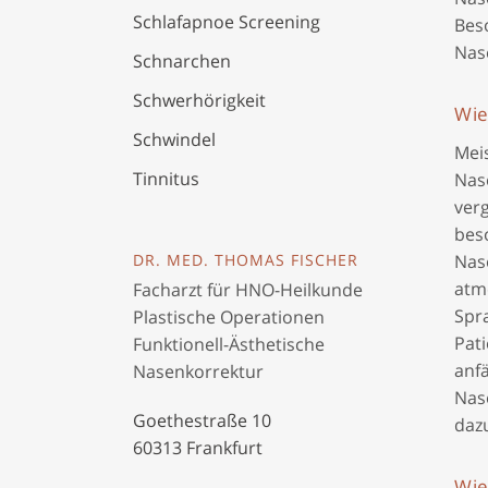
Schlafapnoe Screening
Bes
Nas
Schnarchen
Schwerhörigkeit
Wie
Schwindel
Meis
Tinnitus
Nas
ver
beso
Nas
DR. MED. THOMAS FISCHER
atm
Facharzt für HNO-Heilkunde
Spr
Plastische Operationen
Pat
Funktionell-Ästhetische
anf
Nasenkorrektur
Nas
Goethestraße 10
daz
60313 Frankfurt
Wie