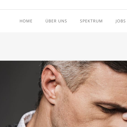
HOME
ÜBER UNS
SPEKTRUM
JOBS
Hör- und Schwindeldiagnos
Tinnitus-Therapie
Hörsturz-Therapie
Allergien
Schwindeltherapie
Schlafapnoe Screening
HNO Krebsvorsorge