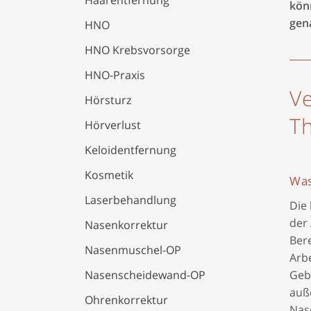
Haarentfernung
kön
gen
HNO
HNO Krebsvorsorge
HNO-Praxis
Ve
Hörsturz
Th
Hörverlust
Keloidentfernung
Kosmetik
Was
Laserbehandlung
Die
der
Nasenkorrektur
Bere
Nasenmuschel-OP
Arb
Geb
Nasenscheidewand-OP
auß
Ohrenkorrektur
Nas