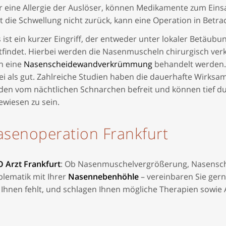
r eine Allergie der Auslöser, können Medikamente zum Eins
t die Schwellung nicht zurück, kann eine Operation in Betr
 ist ein kurzer Eingriff, der entweder unter lokaler Betäub
tfindet. Hierbei werden die Nasenmuscheln chirurgisch verk
h eine
Nasenscheidewandverkrümmung
behandelt werden.
i als gut. Zahlreiche Studien haben die dauerhafte Wirksa
den vom nächtlichen Schnarchen befreit und können tief d
ewiesen zu sein.
senoperation Frankfurt
 Arzt Frankfurt
: Ob Nasenmuschelvergrößerung, Nasens
blematik mit Ihrer
Nasennebenhöhle
– vereinbaren Sie gern
Ihnen fehlt, und schlagen Ihnen mögliche Therapien sowie A