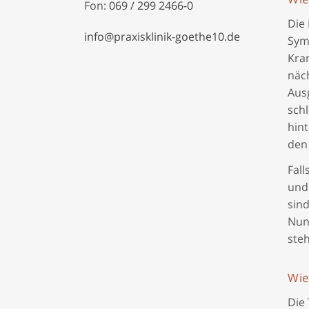
Fon:
069 / 299 2466-0
Die 
info@praxisklinik-goethe10.de
Sym
Kra
näc
Aus
sch
hin
den
Fal
und
sind
Nun
ste
Wie
Die