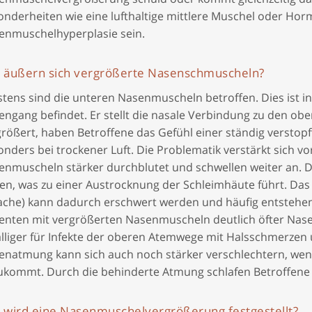
onderheiten wie eine lufthaltige mittlere Muschel oder 
enmuschelhyperplasie sein.
 äußern sich vergrößerte Nasenschmuscheln?
tens sind die unteren Nasenmuscheln betroffen. Dies ist in
engang befindet. Er stellt die nasale Verbindung zu den o
größert, haben Betroffene das Gefühl einer ständig verstop
nders bei trockener Luft. Die Problematik verstärkt sich vo
enmuscheln stärker durchblutet und schwellen weiter an.
en, was zu einer Austrocknung der Schleimhäute führt. Das
ache) kann dadurch erschwert werden und häufig entstehe
ienten mit vergrößerten Nasenmuscheln deutlich öfter Nase
älliger für Infekte der oberen Atemwege mit Halsschmerze
enatmung kann sich auch noch stärker verschlechtern, w
ukommt. Durch die behinderte Atmung schlafen Betroffene 
 wird eine Nasenmuschelvergrößerung festgestellt?