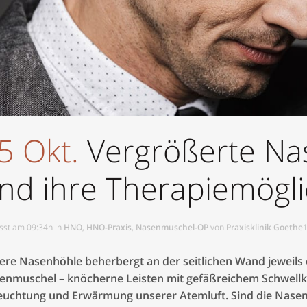
Nasenscheidewand-OP
Funktionell-plast. Nasenko
Nasennebenhöhlen-OP
Laserconchotomie
Ohren anlegen
HNO-Endoskopie
5 Okt.
Vergrößerte N
Keloidentfernung
nd ihre Therapiemögli
Faltenunterspritzung
Faltenbehandlung
sst am 09:34h
in
HNO
,
HNO-Praxis
,
Nasenmuschel-OP
von
Praxisklinik Goethe
Botulinum
ere Nasenhöhle beherbergt an der seitlichen Wand jeweils e
enmuschel – knöcherne Leisten mit gefäßreichem Schwellkö
euchtung und Erwärmung unserer Atemluft. Sind die Nase