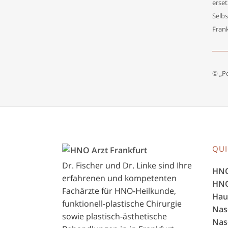
erset
Selbs
Frank
© „P
QUI
Dr. Fischer und Dr. Linke sind Ihre
HNO
erfahrenen und kom­pe­ten­ten
HNO
Fachärzte für HNO-Heilkunde,
Hau
funktionell-plastische Chirurgie
Nas
sowie plastisch-ästhetische
Nas