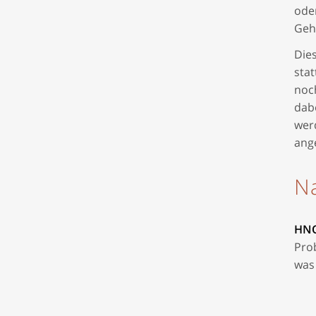
ode
Geh
Dies
stat
noc
dabe
wer
ang
Na
HNO
Pro
was 