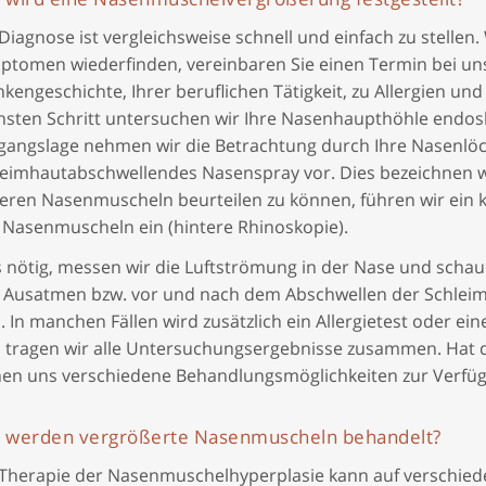
Diagnose ist vergleichsweise schnell und einfach zu stellen
ptomen wiederfinden, vereinbaren Sie einen Termin bei uns.
nkengeschichte, Ihrer beruflichen Tätigkeit, zu Allergien
hsten Schritt untersuchen wir Ihre Nasenhaupthöhle endos
gangslage nehmen wir die Betrachtung durch Ihre Nasenlöc
leimhautabschwellendes Nasenspray vor. Dies bezeichnen wi
teren Nasenmuscheln beurteilen zu können, führen wir ein k
 Nasenmuscheln ein (hintere Rhinoskopie).
ls nötig, messen wir die Luftströmung in der Nase und scha
 Ausatmen bzw. vor und nach dem Abschwellen der Schleimh
. In manchen Fällen wird zusätzlich ein Allergietest oder e
 tragen wir alle Untersuchungsergebnisse zusammen. Hat 
hen uns verschiedene Behandlungsmöglichkeiten zur Verfü
 werden vergrößerte Nasenmuscheln behandelt?
 Therapie der Nasenmuschelhyperplasie kann auf verschiede