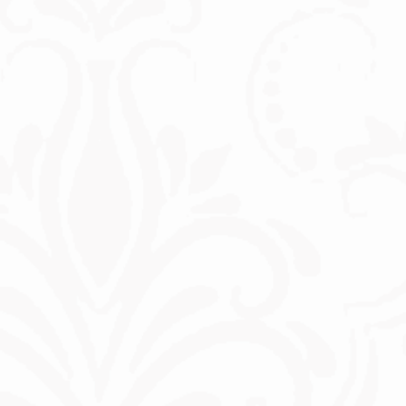
11. مارس 2019
إزالة الشعر بشكل دائم
تستثمر النساء والرجال على حد
سواء الكثير من الوقت والمال في
إزالة الشعر بالشمع والحلاقة وإزالة
الشعر. بالنسبة لأولئك الذين سئموا
من هذه الإجراءات، فإن إزالة الشعر
بالليزر الدائمة هي بديل جيد. نوضح
كيفية عملها في منشور المدونة هذا.
14. ديسمبر 2018