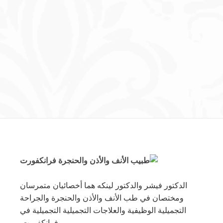
متعبة. تتمثل إحدى طرق مكافحة
التجاعيد في حقن حمض
الهيالورونيك. تشرح هذه المدونة
المزيد عن هذا الموضوع.
19. نوفمبر 2017
الدكتور فيشر والدكتور لينكه هما أخصائيان متمرسان
ومختصان في طب الأنف والأذن والحنجرة والجراحة
التجميلية الوظيفية والعلاجات التجميلية التجميلية في
فرانكفورت.