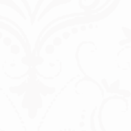
4 خيارات لعلاجات التجاعيد
عندما تنظرين إلى جميلات هوليوود
وعارضات الأزياء وغيرهن من
الشخصيات المهمة، غالبًا ما تتعجبين
من مظهرهن الشاب والنضر. ولكن
لسوء الحظ، هذا ليس نموذجاً طبيعياً
- لأنهم عادةً ما يحصلون على بعض
المساعدة. لا أحد في مأمن من
عملية الشيخوخة الطبيعية. تتشكل
التجاعيد وتتدلى الأنسجة تدريجياً.
22 - نوفمبر 2018
ما الذي يمكنك فعله ضد الأوردة
العنكبوتية؟