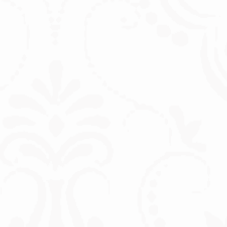
العديد من النساء على دراية بالأوردة
العنكبوتية. فهي مشكلة جمالية لأنها
تنتقص من مظهر الساقين الجميل.
يمكن أن تساعد بعض النصائح
والحيل. يعد علاجنا بالليزر بتحسينها
وإزالتها على المدى الطويل. اكتشفي
المزيد في هذا المقال.
18. سبتمبر 2018
حقن التجاعيد بحمض
الهيالورونيك
يمكن للتجاعيد على العينين أو الجبهة
أو حول الفم أن تجعل الشخص يبدو
أكبر سناً مما هو عليه. بالإضافة إلى
ذلك، تترك التجاعيد أيضاً تعابير وجه