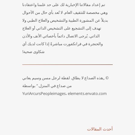
تم إعداد مقالاتنا الإخبارية لك على حد علمنا واعتقادنا
وهي مخصصة للتثقيف العام. لا تُعد بأي حال من الأحوال
بديلاً عن المشورة الطبية والتشخيص والعلاج الطبي ولا
تهدف إلى التشجيع على التشخيص الذاتي أو العلاج
الذاتي. يُرجى الاتصال دائماً بأخصائي الأنف والأذن
والحنجرة في فرانكفورت مباشرةً إذا كانت لديك أي
شكاوى صحية!
© „هذه الصداع لا يطاق. لقطة لرجل مسن وسيم يعاني
من صداع في المنزل.“ بواسطة
YuriArcursPeopleimages، elements.envato.com
أحدث المقالات