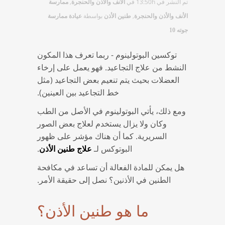
تم النشر في 13:50h
في
,
الأنف والأذن والحنجرة
ممارسة
,
بواسطة
الأنف والأذن والحنجرة
طنين الأذن
عيادة ممارسة
جوته 10
توكسين البوتولينوم - ربما تعرف هذا المكون
النشط من علاج التجاعيد. فهو يعمل على إرخاء
العضلات بحيث يتم تنعيم بعض التجاعيد (مثل
خط التجاعيد بين العينين).
ومع ذلك، يأتي البوتولينوم في الأصل من الطب
وكان ولا يزال يستخدم لعلاج بعض الصور
السريرية. كما أن هناك مؤشر على ظهور
البوتوكس لـ
.
علاج طنين الأذن
هل يمكن للمادة الفعالة أن تساعد في مكافحة
الطنين في الأذنين؟ نصل إلى حقيقة الأمر.
ما هو طنين الأذن؟