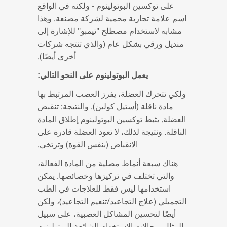
على توكسين البوتولينوم - ولكنه في الواقع
اسم علامة تجارية محمية لشركة مصنعة. وهذا
مشابه لاستخدام مصطلح "تيمبو" للإشارة إلى
منديل ورقي بشكل عام (والذي تنتجه شركات
أخرى أيضًا).
يعمل البوتولينوم على النحو التالي:
ولكي تتحرك العضلة، يفرز العصب المرتبط بها
مادة ناقلة (أستيل كولين). والنتيجة: تنقبض
العضلة. يثبط توكسين البوتولينوم إطلاق المادة
الناقلة. ونتيجة لذلك، لا تعود العضلة قادرة على
الانقباض (بنفس القوة) وترتخي.
هناك سبعة أنماط مصلية من المادة الفعالة،
والتي تختلف في تركيزها وخصائصها. يمكن
استخدامها ليس فقط للعلاجات في الطب
التجميلي (علاج التجاعيد/تنعيم التجاعيد)، ولكن
أيضًا لتحسين المشاكل العصبية، على سبيل
المثال. مجالات الاستخدام الشائعة للبوتولينوم