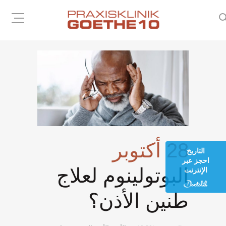
28 أكتوبر
التاريخ
احجز عبر
البوتولينوم لعلاج
الإنترنت
طنين الأذن؟