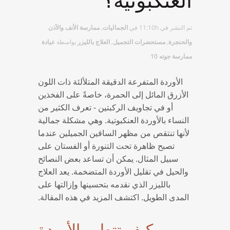
تم النشر في 11:10h
في
الجماليات
,
ممارسة الأنف والأذن
والحنجرة
,
مستحضرات التجميل
,
العلاج بالليزر
بواسطة
عيادة
ممارسة جوته 10
الأوردة المتفرعة الدقيقة المتلألئة ذات اللون
الأزرق المائل إلى الحمرة، خاصةً على الفخذين
أو في تجاويف الركبتين - تعرف الكثير من
النساء بالأوردة العنكبوتية. وهي مشكلة جمالية
لأنها تنتقص من مظهر الساقين الجميلين عندما
تصبح ظاهرة تحت التنورة أو الفستان على
سبيل المثال. يمكن أن تساعد بعض النصائح
والحيل في تقليل الأوردة المتضخمة. يعد العلاج
بالليزر الذي نقدمه بتحسينها وإزالتها على
المدى الطويل. اكتشف المزيد في هذه المقالة.
كيف تتطور الأوردة